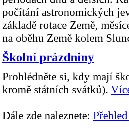
počítání astronomických je
základě rotace Země, měsíc
na oběhu Země kolem Slun
Školní prázdniny
Prohlédněte si, kdy mají š
kromě státních svátků).
Víc
Dále zde naleznete:
Přehled