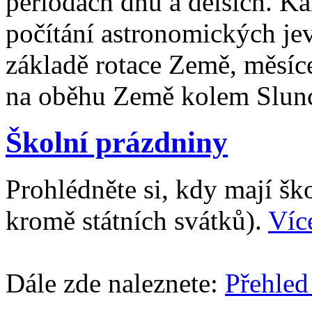
periodách dnů a delších. Ka
počítání astronomických je
základě rotace Země, měsíc
na oběhu Země kolem Slun
Školní prázdniny
Prohlédněte si, kdy mají š
kromě státních svátků).
Víc
Dále zde naleznete:
Přehled