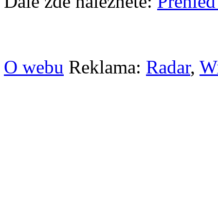
Dále zde naleznete:
Přehled
O webu
Reklama:
Radar
,
W