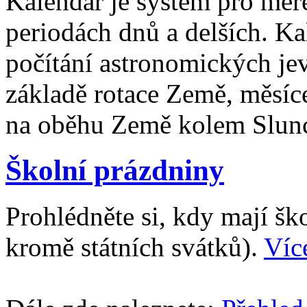
Kalendář je systém pro měř
periodách dnů a delších. Ka
počítání astronomických je
základě rotace Země, měsíc
na oběhu Země kolem Slun
Školní prázdniny
Prohlédněte si, kdy mají š
kromě státních svátků).
Víc