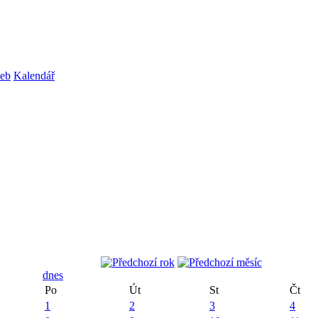
web
Kalendář
dnes
Po
Út
St
Čt
1
2
3
4