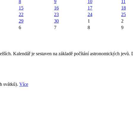
8
9
10
11
15
16
17
18
22
23
24
25
29
30
1
2
6
7
8
9
elších. Kalendář je sestaven na základě počítání astronomických jevů.
ch svátků).
Více