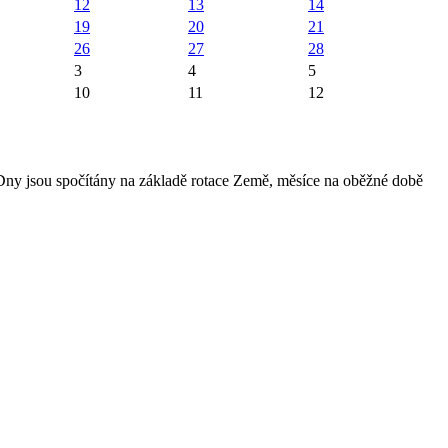
12
13
14
19
20
21
26
27
28
3
4
5
10
11
12
 Dny jsou spočítány na základě rotace Země, měsíce na oběžné době