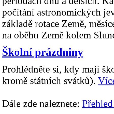
periodách dnů a delších. Ka
počítání astronomických je
základě rotace Země, měsíc
na oběhu Země kolem Slun
Školní prázdniny
Prohlédněte si, kdy mají š
kromě státních svátků).
Víc
Dále zde naleznete:
Přehled