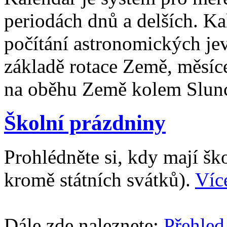
periodách dnů a delších. Ka
počítání astronomických je
základě rotace Země, měsíc
na oběhu Země kolem Slun
Školní prázdniny
Prohlédněte si, kdy mají š
kromě státních svátků).
Víc
Dále zde naleznete:
Přehled