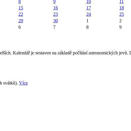
8
9
10
11
15
16
17
18
22
23
24
25
29
30
1
2
6
7
8
9
elších. Kalendář je sestaven na základě počítání astronomických jevů.
ch svátků).
Více