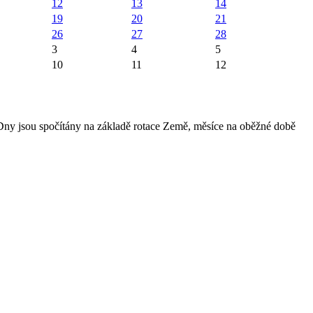
12
13
14
19
20
21
26
27
28
3
4
5
10
11
12
 Dny jsou spočítány na základě rotace Země, měsíce na oběžné době