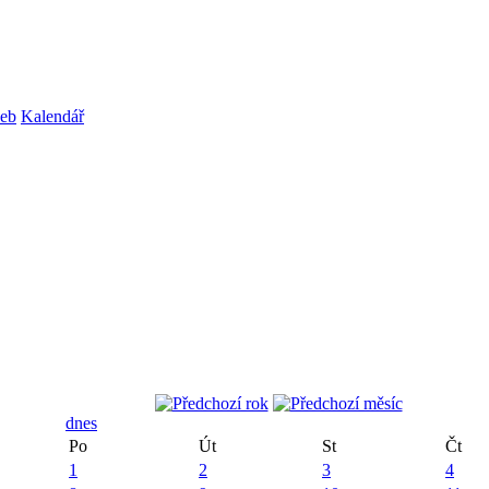
web
Kalendář
dnes
Po
Út
St
Čt
1
2
3
4