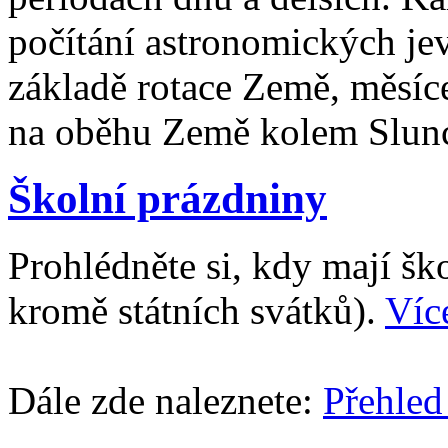
počítání astronomických je
základě rotace Země, měsíc
na oběhu Země kolem Slun
Školní prázdniny
Prohlédněte si, kdy mají š
kromě státních svátků).
Víc
Dále zde naleznete:
Přehled