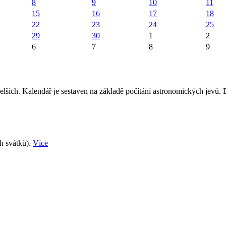
8
9
10
11
15
16
17
18
22
23
24
25
29
30
1
2
6
7
8
9
elších. Kalendář je sestaven na základě počítání astronomických jevů.
ch svátků).
Více