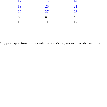
12
13
14
19
20
21
26
27
28
3
4
5
10
11
12
 Dny jsou spočítány na základě rotace Země, měsíce na oběžné době