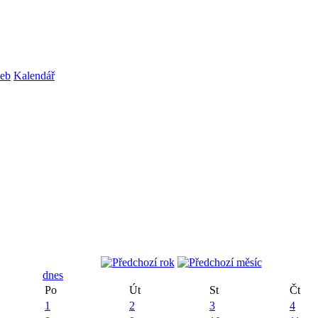
web
Kalendář
dnes
Po
Út
St
Čt
1
2
3
4