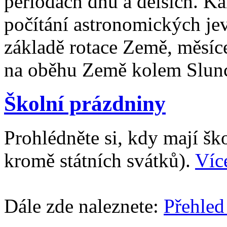
periodách dnů a delších. Ka
počítání astronomických je
základě rotace Země, měsíc
na oběhu Země kolem Slun
Školní prázdniny
Prohlédněte si, kdy mají š
kromě státních svátků).
Víc
Dále zde naleznete:
Přehled