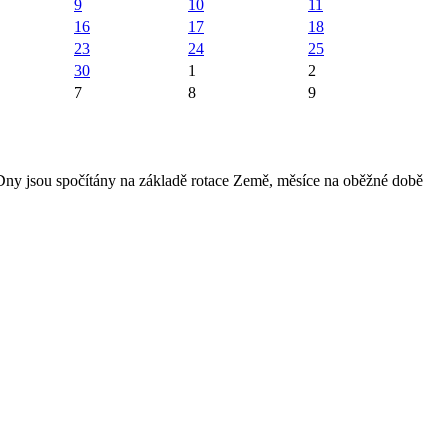
9
10
11
16
17
18
23
24
25
30
1
2
7
8
9
 Dny jsou spočítány na základě rotace Země, měsíce na oběžné době