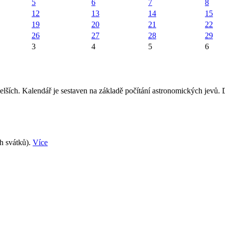
5
6
7
8
12
13
14
15
19
20
21
22
26
27
28
29
3
4
5
6
elších. Kalendář je sestaven na základě počítání astronomických jevů.
ch svátků).
Více