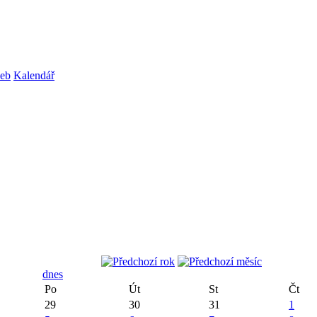
web
Kalendář
dnes
Po
Út
St
Čt
29
30
31
1