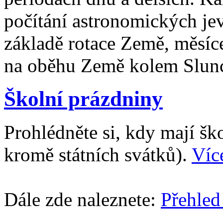
počítání astronomických je
základě rotace Země, měsíc
na oběhu Země kolem Slun
Školní prázdniny
Prohlédněte si, kdy mají š
kromě státních svátků).
Víc
Dále zde naleznete:
Přehled