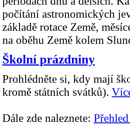
periodách dnů a delších. Ka
počítání astronomických je
základě rotace Země, měsíc
na oběhu Země kolem Slun
Školní prázdniny
Prohlédněte si, kdy mají š
kromě státních svátků).
Víc
Dále zde naleznete:
Přehled