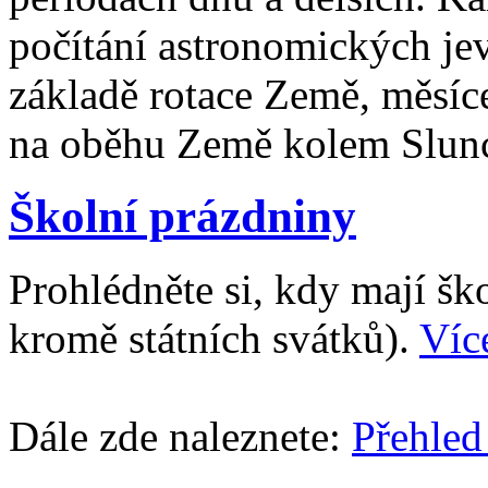
počítání astronomických je
základě rotace Země, měsíc
na oběhu Země kolem Slun
Školní prázdniny
Prohlédněte si, kdy mají š
kromě státních svátků).
Víc
Dále zde naleznete:
Přehled