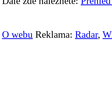
Dále zde naleznete:
Přehled
O webu
Reklama:
Radar
,
W