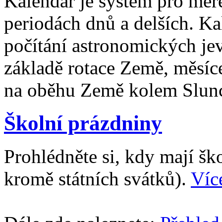
Kalendář je systém pro měř
periodách dnů a delších. Ka
počítání astronomických je
základě rotace Země, měsíc
na oběhu Země kolem Slun
Školní prázdniny
Prohlédněte si, kdy mají š
kromě státních svátků).
Víc