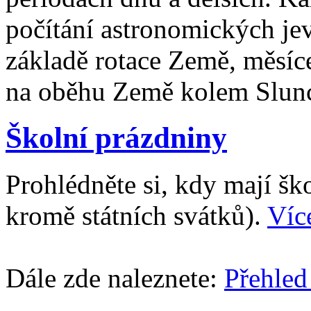
počítání astronomických je
základě rotace Země, měsíc
na oběhu Země kolem Slun
Školní prázdniny
Prohlédněte si, kdy mají š
kromě státních svátků).
Víc
Dále zde naleznete:
Přehled