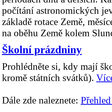
počítání astronomických je
základě rotace Země, měsíc
na oběhu Země kolem Slun
Školní prázdniny
Prohlédněte si, kdy mají š
kromě státních svátků).
Víc
Dále zde naleznete:
Přehled