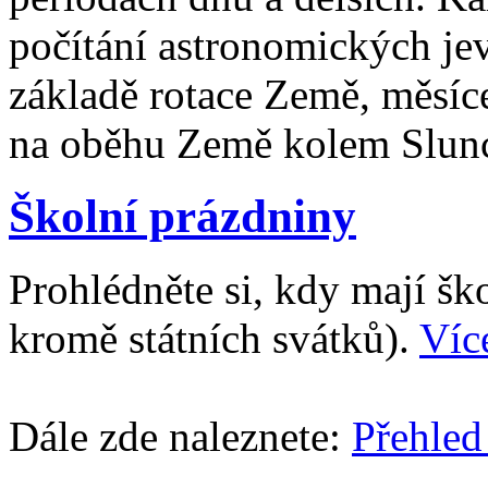
počítání astronomických je
základě rotace Země, měsíc
na oběhu Země kolem Slun
Školní prázdniny
Prohlédněte si, kdy mají š
kromě státních svátků).
Víc
Dále zde naleznete:
Přehled