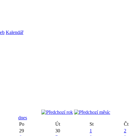
web
Kalendář
dnes
Po
Út
St
Čt
29
30
1
2