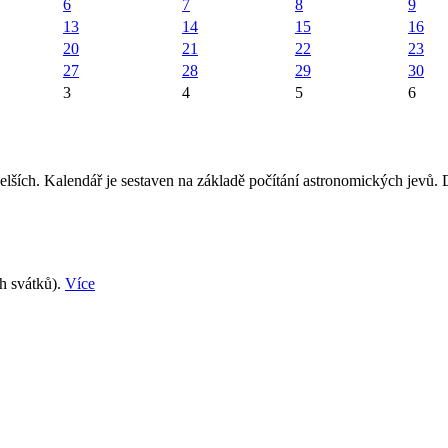
6
7
8
9
13
14
15
16
20
21
22
23
27
28
29
30
3
4
5
6
elších. Kalendář je sestaven na základě počítání astronomických jevů.
ch svátků).
Více