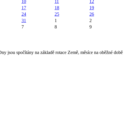
10
11
12
17
18
19
24
25
26
31
1
2
7
8
9
 Dny jsou spočítány na základě rotace Země, měsíce na oběžné době