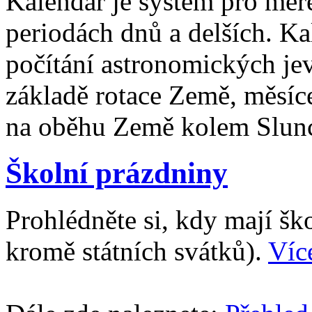
Kalendář je systém pro měř
periodách dnů a delších. Ka
počítání astronomických je
základě rotace Země, měsíc
na oběhu Země kolem Slun
Školní prázdniny
Prohlédněte si, kdy mají š
kromě státních svátků).
Víc