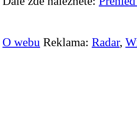
Dále zde naleznete:
Přehled
O webu
Reklama:
Radar
,
W