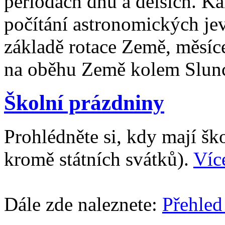
periodách dnů a delších. Ka
počítání astronomických je
základě rotace Země, měsíc
na oběhu Země kolem Slun
Školní prázdniny
Prohlédněte si, kdy mají š
kromě státních svátků).
Víc
Dále zde naleznete:
Přehled