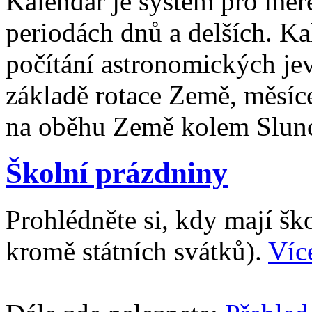
Kalendář je systém pro měř
periodách dnů a delších. Ka
počítání astronomických je
základě rotace Země, měsíc
na oběhu Země kolem Slun
Školní prázdniny
Prohlédněte si, kdy mají š
kromě státních svátků).
Víc