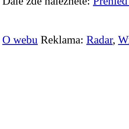
Dále zde naleznete:
Přehled
O webu
Reklama:
Radar
,
W