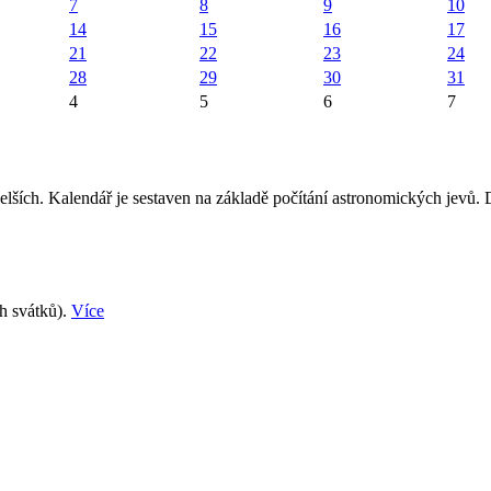
7
8
9
10
14
15
16
17
21
22
23
24
28
29
30
31
4
5
6
7
elších. Kalendář je sestaven na základě počítání astronomických jevů.
ch svátků).
Více