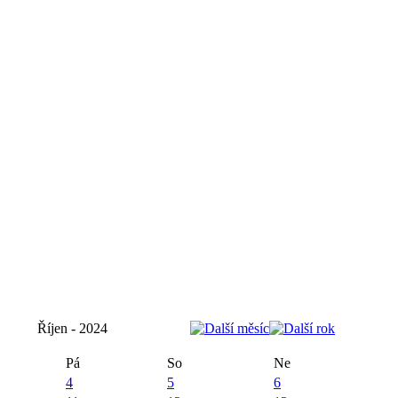
Říjen - 2024
Pá
So
Ne
4
5
6