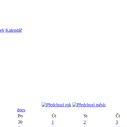
web
Kalendář
dnes
Po
Út
St
Čt
30
1
2
3