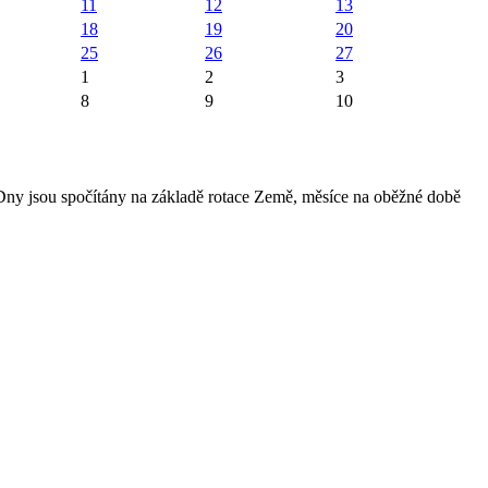
11
12
13
18
19
20
25
26
27
1
2
3
8
9
10
 Dny jsou spočítány na základě rotace Země, měsíce na oběžné době