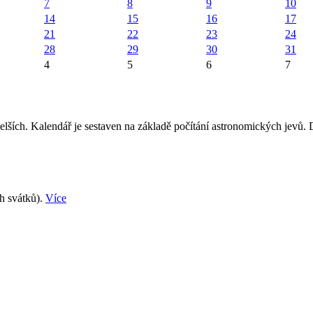
7
8
9
10
14
15
16
17
21
22
23
24
28
29
30
31
4
5
6
7
elších. Kalendář je sestaven na základě počítání astronomických jevů.
ch svátků).
Více