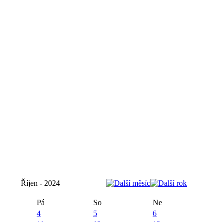
Říjen - 2024
Pá
So
Ne
4
5
6