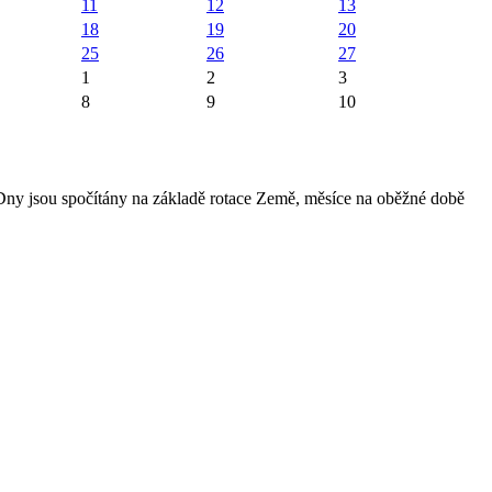
11
12
13
18
19
20
25
26
27
1
2
3
8
9
10
 Dny jsou spočítány na základě rotace Země, měsíce na oběžné době