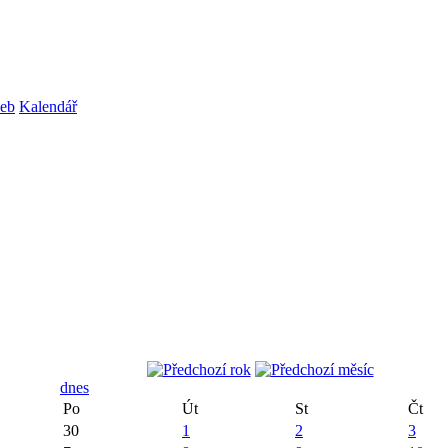
web
Kalendář
dnes
Po
Út
St
Čt
30
1
2
3