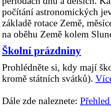
periodách dnů a delších. Ka
počítání astronomických je
základě rotace Země, měsíc
na oběhu Země kolem Slun
Školní prázdniny
Prohlédněte si, kdy mají š
kromě státních svátků).
Víc
Dále zde naleznete:
Přehled