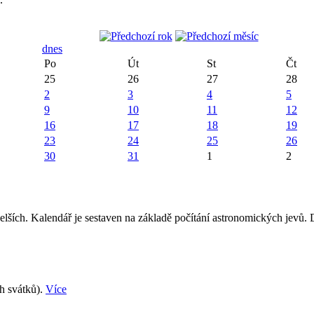
dnes
Po
Út
St
Čt
25
26
27
28
2
3
4
5
9
10
11
12
16
17
18
19
23
24
25
26
30
31
1
2
elších. Kalendář je sestaven na základě počítání astronomických jevů.
ch svátků).
Více