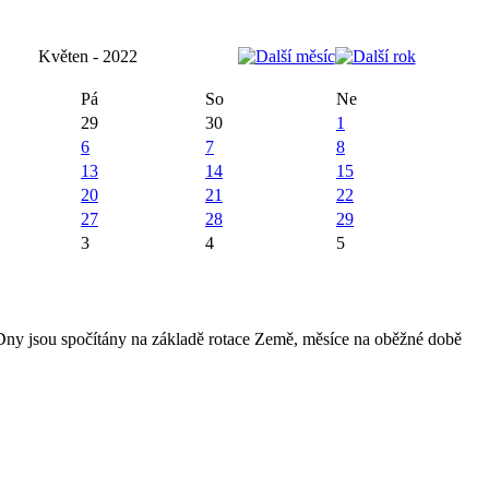
Květen - 2022
Pá
So
Ne
29
30
1
6
7
8
13
14
15
20
21
22
27
28
29
3
4
5
 Dny jsou spočítány na základě rotace Země, měsíce na oběžné době