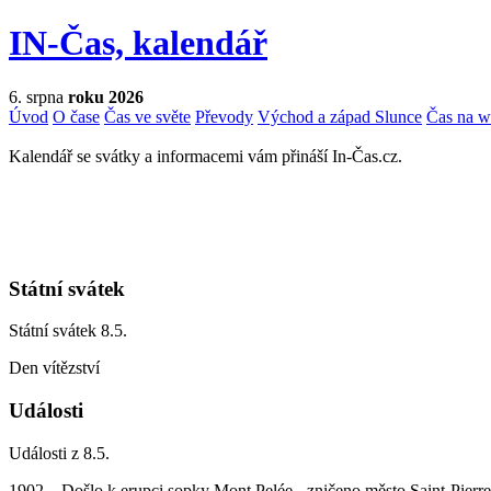
IN-Čas, kalendář
6. srpna
roku 2026
Úvod
O čase
Čas ve světe
Převody
Východ a západ Slunce
Čas na 
Kalendář se svátky a informacemi vám přináší In-Čas.cz.
Státní svátek
Státní svátek 8.5.
Den vítězství
Události
Události z 8.5.
1902 – Došlo k erupci sopky Mont Pelée - zničeno město Saint-Pierre