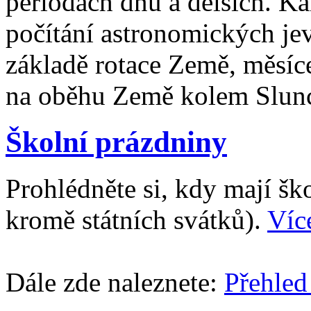
periodách dnů a delších. Ka
počítání astronomických je
základě rotace Země, měsíc
na oběhu Země kolem Slun
Školní prázdniny
Prohlédněte si, kdy mají š
kromě státních svátků).
Víc
Dále zde naleznete:
Přehled