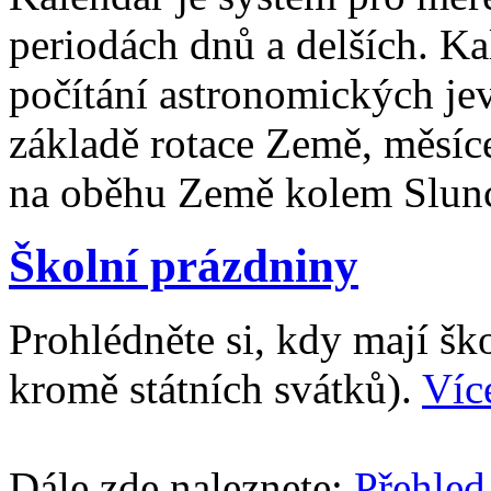
periodách dnů a delších. Ka
počítání astronomických je
základě rotace Země, měsíc
na oběhu Země kolem Slun
Školní prázdniny
Prohlédněte si, kdy mají š
kromě státních svátků).
Víc
Dále zde naleznete:
Přehled