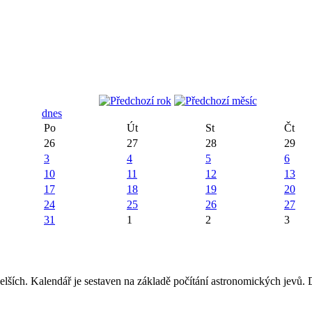
dnes
Po
Út
St
Čt
26
27
28
29
3
4
5
6
10
11
12
13
17
18
19
20
24
25
26
27
31
1
2
3
elších. Kalendář je sestaven na základě počítání astronomických jevů.