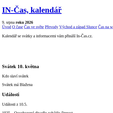
IN-Čas, kalendář
9. srpna
roku 2026
Úvod
O čase
Čas ve světe
Převody
Východ a západ Slunce
Čas na 
Kalendář se svátky a informacemi vám přináší In-Čas.cz.
Svátek 10. května
Kdo slaví svátek
Svátek má Blažena
Události
Události z 10.5.
1925 – Osvobozené divadlo zahájilo činnost.