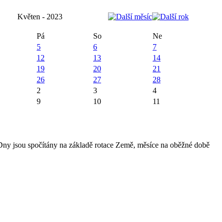
Květen - 2023
Pá
So
Ne
5
6
7
12
13
14
19
20
21
26
27
28
2
3
4
9
10
11
 Dny jsou spočítány na základě rotace Země, měsíce na oběžné době