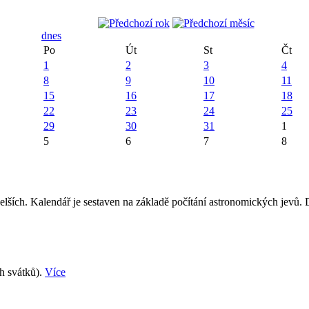
dnes
Po
Út
St
Čt
1
2
3
4
8
9
10
11
15
16
17
18
22
23
24
25
29
30
31
1
5
6
7
8
elších. Kalendář je sestaven na základě počítání astronomických jevů.
ch svátků).
Více