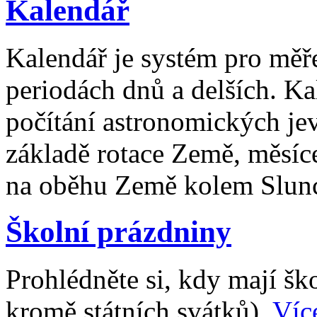
Kalendář
Kalendář je systém pro měř
periodách dnů a delších. Ka
počítání astronomických je
základě rotace Země, měsíc
na oběhu Země kolem Slun
Školní prázdniny
Prohlédněte si, kdy mají š
kromě státních svátků).
Víc