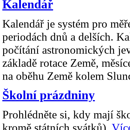
Kalendář
Kalendář je systém pro měř
periodách dnů a delších. Ka
počítání astronomických je
základě rotace Země, měsíc
na oběhu Země kolem Slun
Školní prázdniny
Prohlédněte si, kdy mají š
kromě státních svátků).
Víc