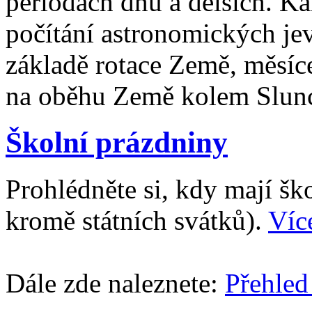
periodách dnů a delších. Ka
počítání astronomických je
základě rotace Země, měsíc
na oběhu Země kolem Slun
Školní prázdniny
Prohlédněte si, kdy mají š
kromě státních svátků).
Víc
Dále zde naleznete:
Přehled