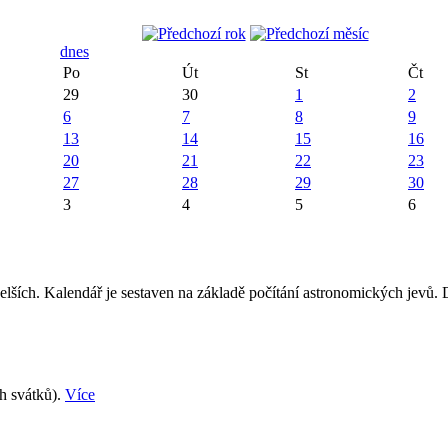
dnes
Po
Út
St
Čt
29
30
1
2
6
7
8
9
13
14
15
16
20
21
22
23
27
28
29
30
3
4
5
6
elších. Kalendář je sestaven na základě počítání astronomických jevů.
ch svátků).
Více