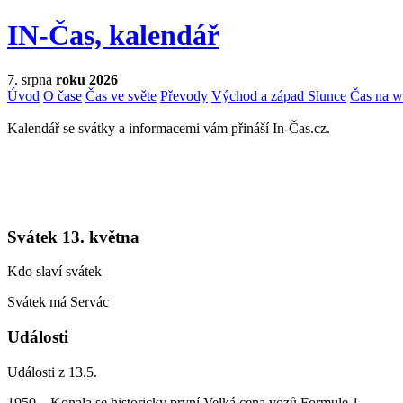
IN-Čas, kalendář
7. srpna
roku 2026
Úvod
O čase
Čas ve světe
Převody
Východ a západ Slunce
Čas na 
Kalendář se svátky a informacemi vám přináší In-Čas.cz.
Svátek 13. května
Kdo slaví svátek
Svátek má Servác
Události
Události z 13.5.
1950 – Konala se historicky první Velká cena vozů Formule 1.