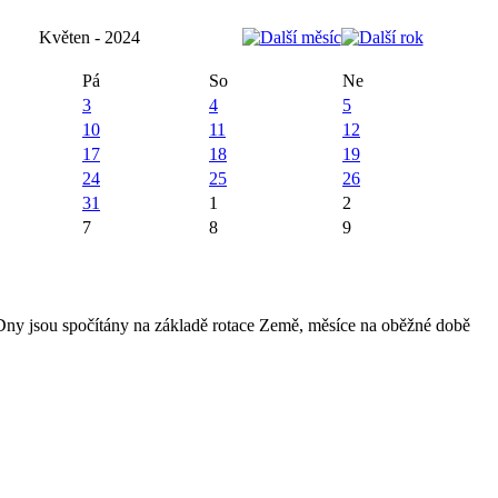
Květen - 2024
Pá
So
Ne
3
4
5
10
11
12
17
18
19
24
25
26
31
1
2
7
8
9
 Dny jsou spočítány na základě rotace Země, měsíce na oběžné době