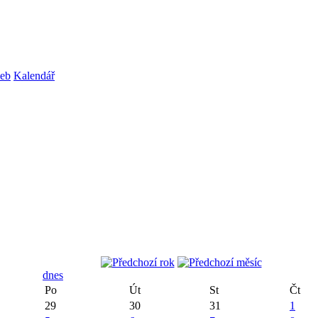
web
Kalendář
dnes
Po
Út
St
Čt
29
30
31
1