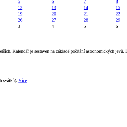
5
6
7
8
12
13
14
15
19
20
21
22
26
27
28
29
3
4
5
6
elších. Kalendář je sestaven na základě počítání astronomických jevů.
ch svátků).
Více