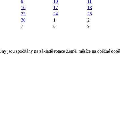
9
10
11
16
17
18
23
24
25
30
1
2
7
8
9
 Dny jsou spočítány na základě rotace Země, měsíce na oběžné době