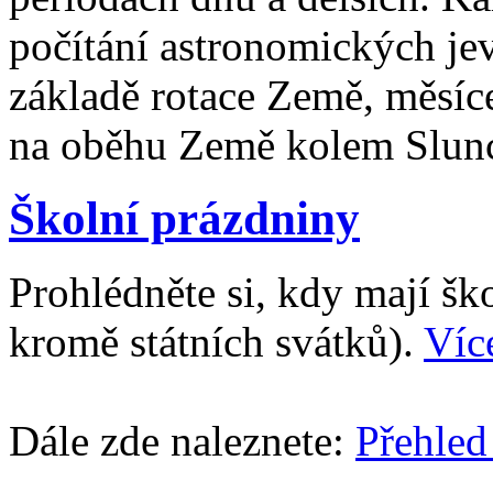
počítání astronomických je
základě rotace Země, měsíc
na oběhu Země kolem Slun
Školní prázdniny
Prohlédněte si, kdy mají š
kromě státních svátků).
Víc
Dále zde naleznete:
Přehled