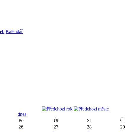
web
Kalendář
dnes
Po
Út
St
Čt
26
27
28
29