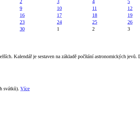
2
3
4
5
9
10
11
12
16
17
18
19
23
24
25
26
30
1
2
3
elších. Kalendář je sestaven na základě počítání astronomických jevů.
ch svátků).
Více