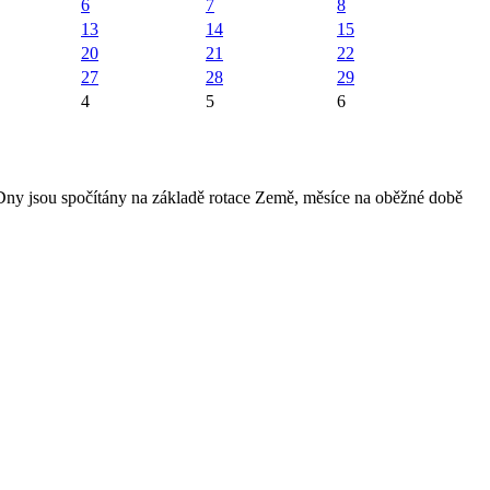
6
7
8
13
14
15
20
21
22
27
28
29
4
5
6
 Dny jsou spočítány na základě rotace Země, měsíce na oběžné době