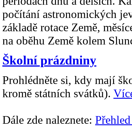
periodách dnů a delších. Ka
počítání astronomických je
základě rotace Země, měsíc
na oběhu Země kolem Slun
Školní prázdniny
Prohlédněte si, kdy mají š
kromě státních svátků).
Víc
Dále zde naleznete:
Přehled