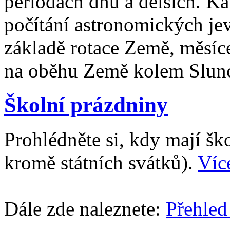
periodách dnů a delších. Ka
počítání astronomických je
základě rotace Země, měsíc
na oběhu Země kolem Slun
Školní prázdniny
Prohlédněte si, kdy mají š
kromě státních svátků).
Víc
Dále zde naleznete:
Přehled