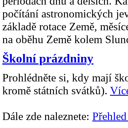
periodách dnů a delších. Ka
počítání astronomických je
základě rotace Země, měsíc
na oběhu Země kolem Slun
Školní prázdniny
Prohlédněte si, kdy mají š
kromě státních svátků).
Víc
Dále zde naleznete:
Přehled